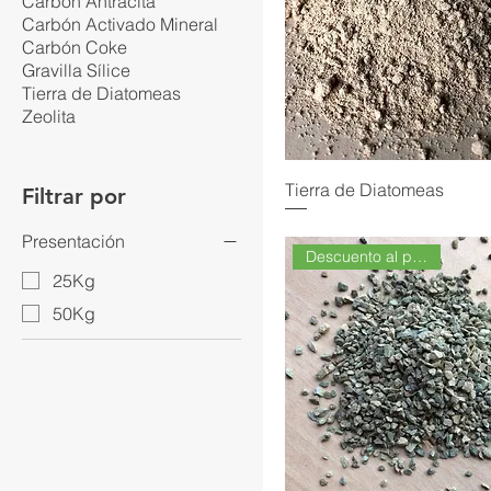
Carbon Antracita
Carbón Activado Mineral
Carbón Coke
Gravilla Sílice
Tierra de Diatomeas
Zeolita
Tierra de Diatomeas
Filtrar por
Presentación
Descuento al por Mayor
25Kg
50Kg