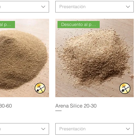
n
Presentación
Descuento al por Mayor
Descuento al por Mayor
 30-60
Arena Silice 20-30
n
Presentación