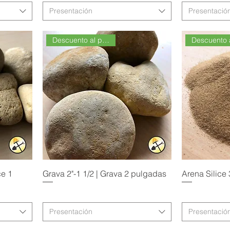
Presentación
Presentació
Descuento al por Mayor
ce 1
Grava 2"-1 1/2 | Grava 2 pulgadas
Arena Silice
Presentación
Presentació