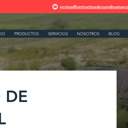
ventas@antracitasdecundinamarc
CIO
PRODUCTOS
SERVICIOS
NOSOTROS
BLOG
 DE
L